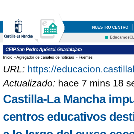
Pa
co
pri
NUESTRO CENTRO
EducamosC
CRFP
CEIP San Pedro Apóstol. Guadalajara
Inicio
»
Agregador de canales de noticias
»
Fuentes
Se encuentra usted aquí
URL:
https://educacion.castil
Actualizado:
hace 7 mins 18 s
Castilla-La Mancha impu
centros educativos dest